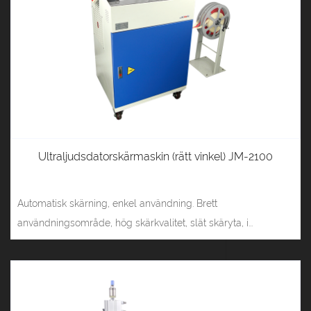
Ultraljudsdatorskärmaskin (rätt vinkel) JM-2100
Automatisk skärning, enkel användning. Brett
användningsområde, hög skärkvalitet, slät skäryta, i...