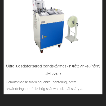
Ultraljudsdatoriserad bandskärmaskin (rätt vinkel/hörn)
JM-2200
Helautomatisk skärning, enkel hantering, brett
användningsområde, hög skärkvalitet, slät skäryta,...