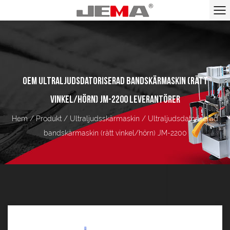
OEM ULTRALJUDSDATORISERAD BANDSKÄRMASKIN (RÄTT
VINKEL/HÖRN) JM-2200 LEVERANTÖRER
Hem
/
Produkt
/
Ultraljudsskärmaskin
/
Ultraljudsdatoriserad
bandskärmaskin (rätt vinkel/hörn) JM-2200