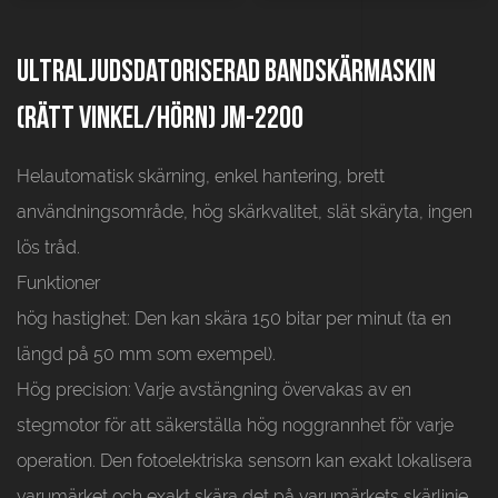
Ultraljudsdatoriserad bandskärmaskin
(rätt vinkel/hörn) JM-2200
Helautomatisk skärning, enkel hantering, brett
användningsområde, hög skärkvalitet, slät skäryta, ingen
lös tråd.
Funktioner
hög hastighet:
Den kan skära 150 bitar per minut (ta en
längd på 50 mm som exempel).
Hög precision:
Varje avstängning övervakas av en
stegmotor för att säkerställa hög noggrannhet för varje
operation. Den fotoelektriska sensorn kan exakt lokalisera
varumärket och exakt skära det på varumärkets skärlinje.