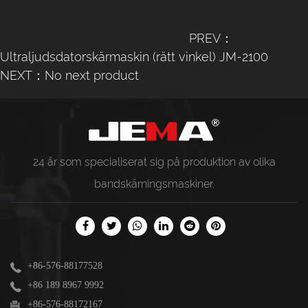
PREV：
Ultraljudsdatorskärmaskin (rätt vinkel) JM-2100
NEXT：No next product
24 år som specialiserat sig på produktion av olika
bandskärningsmaskiner
.
+86-576-88177528
+86 189 8967 9992
+86-576-88172167