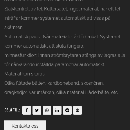
Självkontroll av fel:
Kuttersätet, inget material, när ett fel
inträffar kommer systemet automatiskt att visas på
skärmen.
Automatisk paus
: När materialet är förbrukat. Systemet
kommer automatiskt att sluta fungera.
minnesfunktion:
Innan strömbrytaren stängs av lagras alla
för närvarande inställda parametrar automatiskt.
Material kan skäras
Olika flätade bälten, kardborreband, skosnören,
dragkedjor, varumärken, olika material i läderbälte, etc.
Dela till:
Kontakta oss