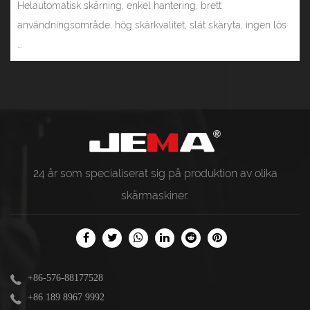
Helautomatisk skärning, enkel hantering, brett
användningsområde, hög skärkvalitet, slät skäryta, ingen lös
...
24 år som specialiserat sig på produktion av olika
skärmaskiner
.
+86-576-88177528
+86 189 8967 9992