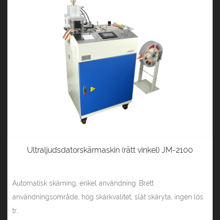
Ultraljudsdatorskärmaskin (rätt vinkel) JM-2100
Automatisk skärning, enkel användning. Brett
användningsområde, hög skärkvalitet, slät skäryta, ingen lös
tr...